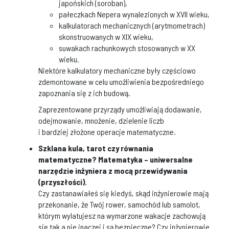
japońskich (soroban),
pałeczkach Nepera wynalezionych w XVII wieku,
kalkulatorach mechanicznych (arytmometrach)
skonstruowanych w XIX wieku,
suwakach rachunkowych stosowanych w XX
wieku.
Niektóre kalkulatory mechaniczne były częściowo
zdemontowane w celu umożliwienia bezpośredniego
zapoznania się z ich budową.
Zaprezentowane przyrządy umożliwiają dodawanie,
odejmowanie, mnożenie, dzielenie liczb
i bardziej złożone operacje matematyczne.
Szklana kula, tarot czy równania
matematyczne? Matematyka – uniwersalne
narzędzie inżyniera z mocą przewidywania
(przyszłości).
Czy zastanawiałeś się kiedyś, skąd inżynierowie mają
przekonanie, że Twój rower, samochód lub samolot,
którym wylatujesz na wymarzone wakacje zachowują
się tak a nie inaczej i są bezpieczne? Czy inżynierowie