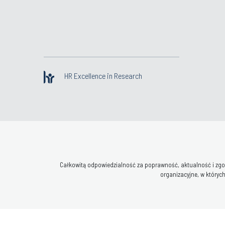
HR Excellence in Research
Całkowitą odpowiedzialność za poprawność, aktualność i zgod
organizacyjne, w których