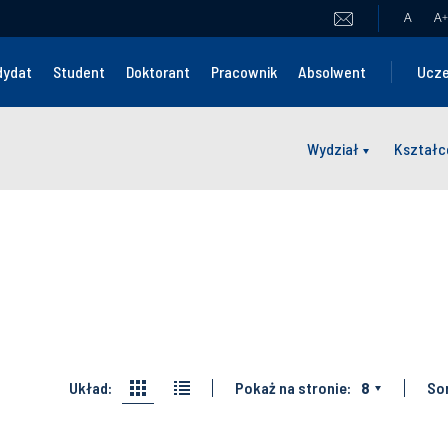
A
A
+
dydat
Student
Doktorant
Pracownik
Absolwent
Ucze
Wydział
Kształc
Układ:
Pokaż na stronie:
8
Sor