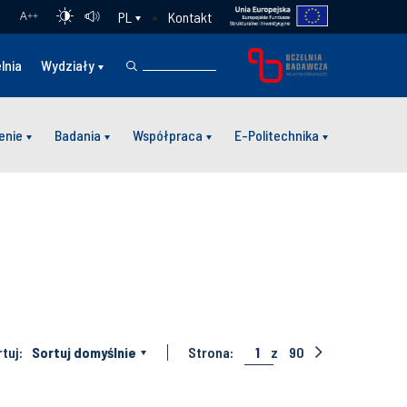
Kontakt
PL
A
++
lnia
Wydziały
enie
Badania
Współpraca
E-Politechnika
tuj:
Sortuj domyślnie
Strona:
1
z
90