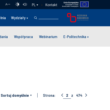
Kontakt
PL
A
++
lnia
Wydziały
dania
Współpraca
Webinarium
E-Politechnika
Sortuj domyślnie
Strona:
2
z
474