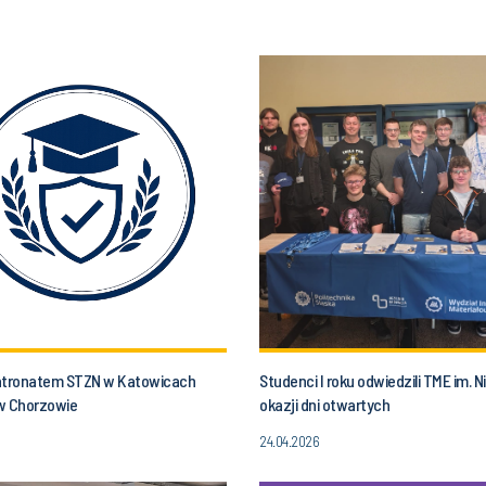
atronatem STZN w Katowicach
Studenci I roku odwiedzili TME im. Nik
w Chorzowie
okazji dni otwartych
24.04.2026