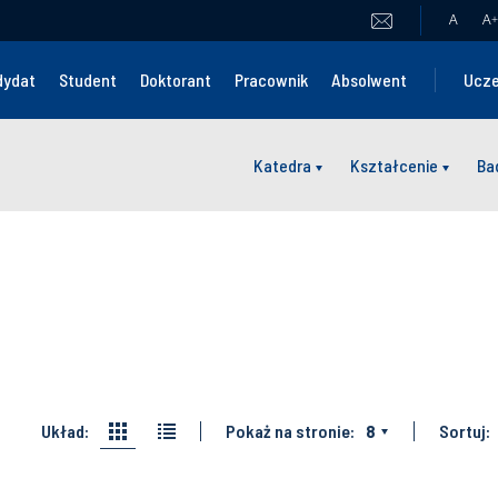
A
A
+
dydat
Student
Doktorant
Pracownik
Absolwent
Ucze
Katedra
Kształcenie
Ba
Układ:
Pokaż na stronie:
8
Sortuj: