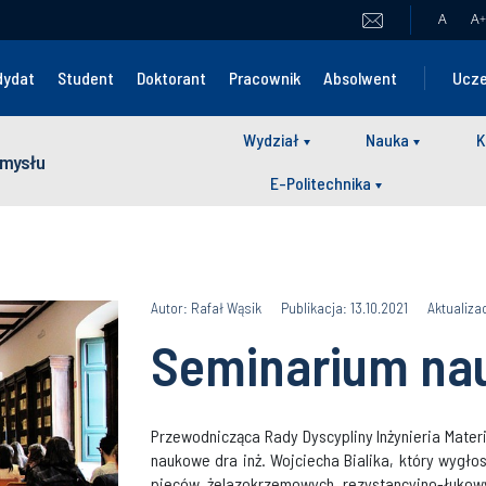
A
A
+
dydat
Student
Doktorant
Pracownik
Absolwent
Ucze
Wydział
Nauka
K
zemysłu
E-Politechnika
Autor: Rafał Wąsik
Publikacja: 13.10.2021
Aktualizac
Seminarium na
Przewodnicząca Rady Dyscypliny Inżynieria Mate
naukowe dra inż. Wojciecha Bialika, który wygło
pieców żelazokrzemowych rezystancyjno-łukow