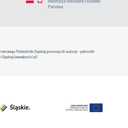
Inwestycje dotowane z budżetu
Państwa
towego Politechniki Śląskiej ponoszą ich autorzy - jednostki
Śląskiej (
www@polsl.pl
)