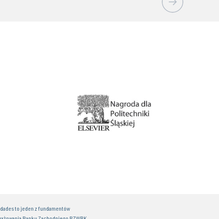
idades to jeden z fundamentów
gażowania Banku Zachodniego BZWBK