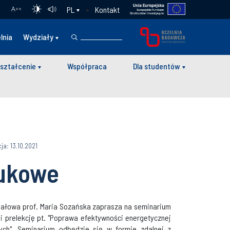
Kontakt
PL
A
++
lnia
Wydziały
ształcenie
Współpraca
Dla studentów
ja: 13.10.2021
ukowe
riałowa prof. Maria Sozańska zaprasza na seminarium
si prelekcję pt. "Poprawa efektywności energetycznej
ych". Seminarium odbędzie się w formie zdalnej z