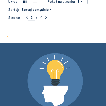
Układ:
Pokaż na stronie:
8
Sortuj:
Sortuj domyślnie
Strona:
2
z
4