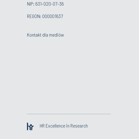
NIP: 631-020-07-36
REGON: 000001637
Kontakt dla mediów
HR Excellence in Research