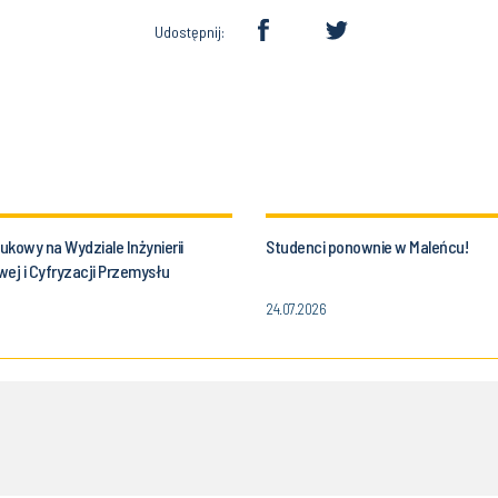
Udostępnij:
kowy na Wydziale Inżynierii
Studenci ponownie w Maleńcu!
ej i Cyfryzacji Przemysłu
i Śląskiej!
24.07.2026