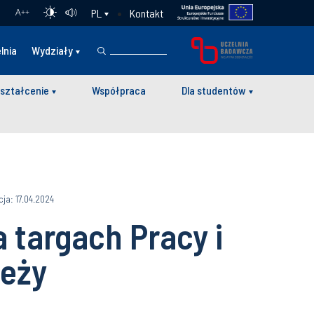
Kontakt
PL
A
++
lnia
Wydziały
ształcenie
Współpraca
Dla studentów
cja: 17.04.2024
 targach Pracy i
ieży