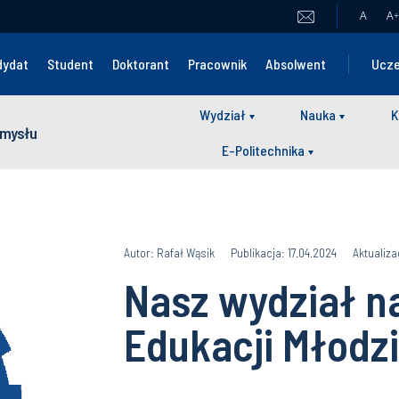
A
A
+
dydat
Student
Doktorant
Pracownik
Absolwent
Ucze
Wydział
Nauka
K
zemysłu
E-Politechnika
Autor: Rafał Wąsik
Publikacja: 17.04.2024
Aktualiza
Nasz wydział na
Edukacji Młodz