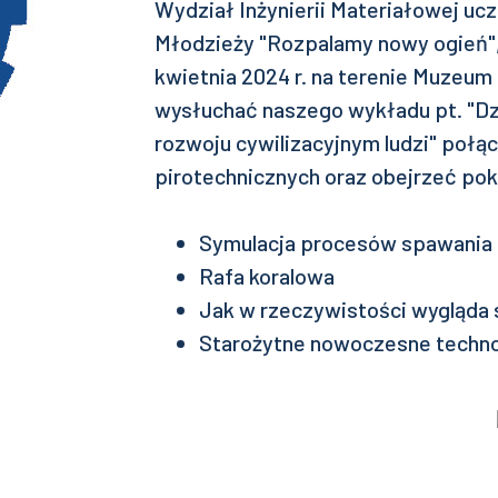
Wydział Inżynierii Materiałowej ucz
Młodzieży "Rozpalamy nowy ogień", 
kwietnia 2024 r. na terenie Muzeu
wysłuchać naszego wykładu pt. "Dzi
rozwoju cywilizacyjnym ludzi" po
pirotechnicznych oraz obejrzeć po
Symulacja procesów spawania
Rafa koralowa
Jak w rzeczywistości wygląda s
Starożytne nowoczesne techno