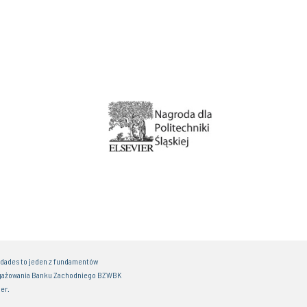
idades to jeden z fundamentów
gażowania Banku Zachodniego BZWBK
er.