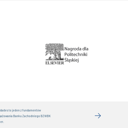
idades to jeden z fundamentów
gażowania Banku Zachodniego BZWBK
er.