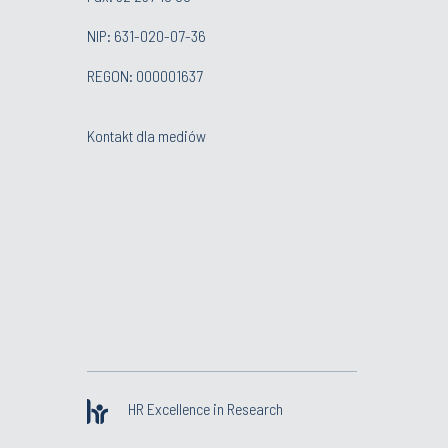
NIP: 631-020-07-36
REGON: 000001637
Kontakt dla mediów
HR Excellence in Research