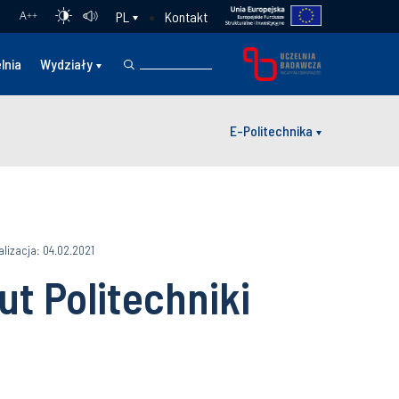
Kontakt
PL
A
++
lnia
Wydziały
E-Politechnika
alizacja: 04.02.2021
t Politechniki