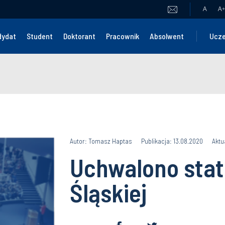
A
A
+
dydat
Student
Doktorant
Pracownik
Absolwent
Ucze
Autor: Tomasz Haptas
Publikacja: 13.08.2020
Aktu
Uchwalono statu
Śląskiej