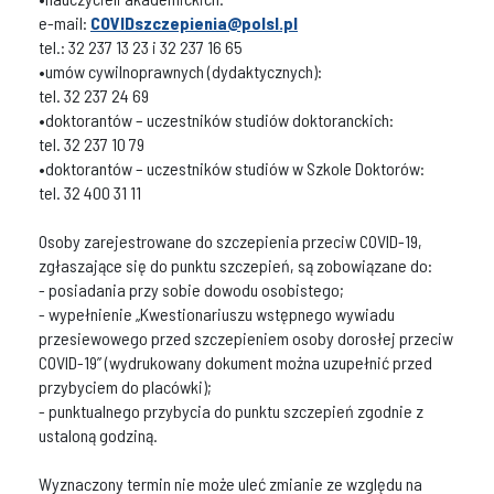
e-mail:
COVIDszczepienia@polsl.pl
tel.: 32 237 13 23 i 32 237 16 65
•umów cywilnoprawnych (dydaktycznych):
tel. 32 237 24 69
•doktorantów – uczestników studiów doktoranckich:
tel. 32 237 10 79
•doktorantów – uczestników studiów w Szkole Doktorów:
tel. 32 400 31 11
Osoby zarejestrowane do szczepienia przeciw COVID-19,
zgłaszające się do punktu szczepień, są zobowiązane do:
- posiadania przy sobie dowodu osobistego;
- wypełnienie „Kwestionariuszu wstępnego wywiadu
przesiewowego przed szczepieniem osoby dorosłej przeciw
COVID-19” (wydrukowany dokument można uzupełnić przed
przybyciem do placówki);
- punktualnego przybycia do punktu szczepień zgodnie z
ustaloną godziną.
Wyznaczony termin nie może uleć zmianie ze względu na