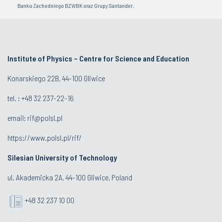
Banku Zachodniego BZWBK oraz Grupy Santander.
Institute of Physics – Centre for Science and Education
Konarskiego 22B, 44-100 Gliwice
tel. :
+48 32 237-22-16
email:
rif@polsl.pl
https://www.polsl.pl/rif/
Silesian University of Technology
ul. Akademicka 2A, 44-100 Gliwice, Poland
+48 32 237 10 00