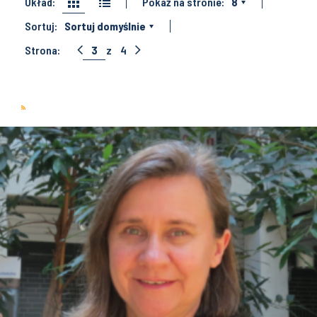
Układ:
Pokaż na stronie:
8
Sortuj:
Sortuj domyślnie
Strona:
3
z
4