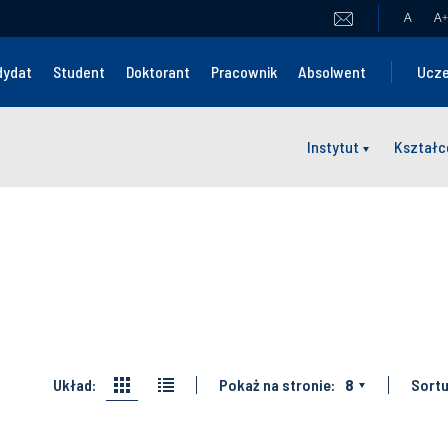
A
A
+
dydat
Student
Doktorant
Pracownik
Absolwent
Ucze
Instytut
Kształc
Układ:
Pokaż na stronie:
8
Sortu