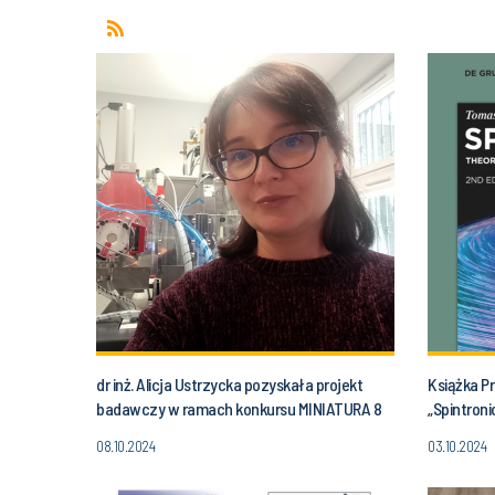
dr inż. Alicja Ustrzycka pozyskała projekt
Książka P
badawczy w ramach konkursu MINIATURA 8
„Spintroni
Przewodni
08.10.2024
03.10.2024
spinowej (