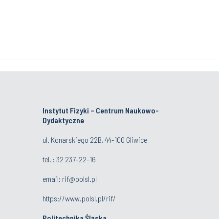
Instytut Fizyki – Centrum Naukowo-
Dydaktyczne
ul. Konarskiego 22B, 44-100 Gliwice
tel. :
32 237-22-16
email:
rif@polsl.pl
https://www.polsl.pl/rif/
Politechnika Śląska