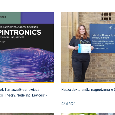
rof. Tomasza Błachowicza
Nasza doktorantka nagrodzona w O
cs: Theory, Modelling, Devices” –
k po nowoczesnej elektronice
02.10.2024
drugie wydanie)