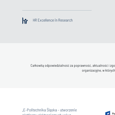
HR Excellence in Research
Całkowitą odpowiedzialność za poprawność, aktualność i zgod
organizacyjne, w których
„E-Politechnika Śląska - utworzenie
platformy elektronicznych usług