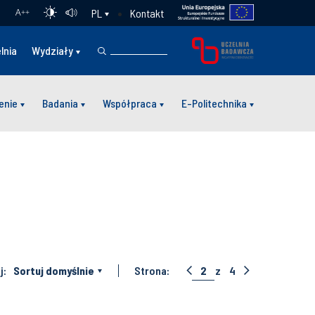
Kontakt
PL
A
++
lnia
Wydziały
enie
Badania
Współpraca
E-Politechnika
j:
Sortuj domyślnie
Strona:
2
z
4