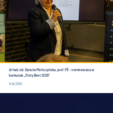
dr hab. inż. Danuta Michczyńska, prof. PŚ - nominowana w
konkursie „Złoty Biret 2026”
14.04.2026