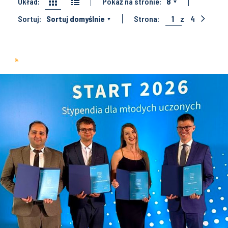
Układ:
Pokaż na stronie:
8
Sortuj:
Sortuj domyślnie
Strona:
1
z
4