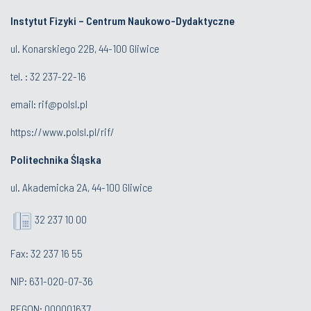
Instytut Fizyki – Centrum Naukowo-Dydaktyczne
ul. Konarskiego 22B, 44-100 Gliwice
tel. :
32 237-22-16
email:
rif@polsl.pl
https://www.polsl.pl/rif/
Politechnika Śląska
ul. Akademicka 2A, 44-100 Gliwice
32 237 10 00
Fax: 32 237 16 55
NIP: 631-020-07-36
REGON: 000001637