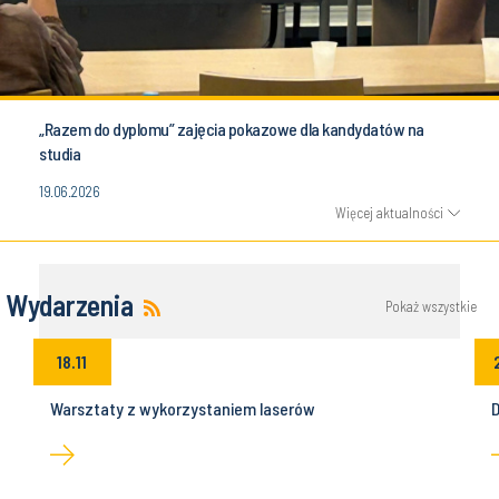
„Razem do dyplomu” zajęcia pokazowe dla kandydatów na
studia
19.06.2026
Więcej aktualności
Wydarzenia
Pokaż wszystkie
18.11
Warsztaty z wykorzystaniem laserów
D