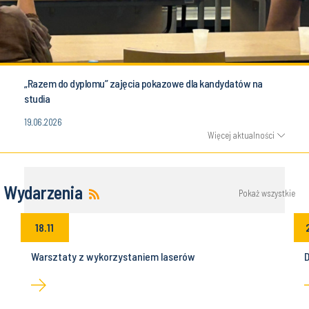
„Razem do dyplomu” zajęcia pokazowe dla kandydatów na
studia
19.06.2026
Więcej aktualności
Wydarzenia
Pokaż wszystkie
18.11
Warsztaty z wykorzystaniem laserów
D