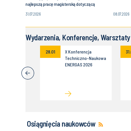
najlepszą pracę magisterską dotyczącą
zastosowania metod obliczeniowych do
31.07.2026
08.07.2026
symulacji procesów cieplno-przepływowych
Wydarzenia, Konferencje, Warsztaty
rium Naukowe
28.01
X Konferencja
31
o Instytutu
Techniczno-Naukowa
 oraz Sekcji
ENERGAS 2026
a Komitetu
namiki i
a PAN
Osiągnięcia naukowców