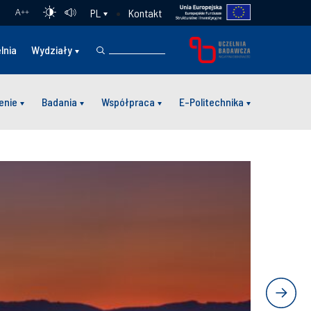
Kontakt
PL
A
++
lnia
Wydziały
enie
Badania
Współpraca
E-Politechnika