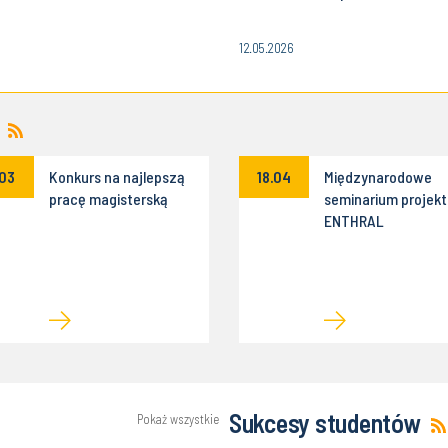
12.05.2026
.03
Konkurs na najlepszą
18.04
Międzynarodowe
pracę magisterską
seminarium projek
ENTHRAL
Sukcesy studentów
Pokaż wszystkie