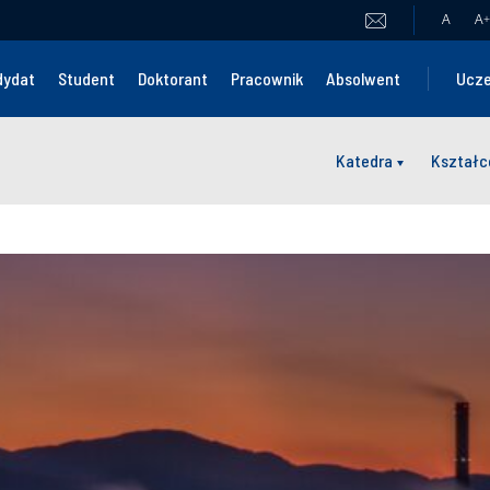
A
A
+
dydat
Student
Doktorant
Pracownik
Absolwent
Ucze
Katedra
Kształc