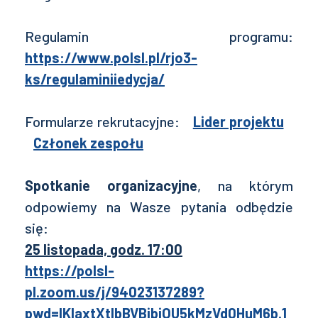
Regulamin programu:
https://www.polsl.pl/rjo3-
ks/regulaminiiedycja/
Formularze rekrutacyjne:
Lider projektu
Członek zespołu
Spotkanie organizacyjne
, na którym
odpowiemy na Wasze pytania odbędzie
się:
25 listopada, godz. 17:00
https://polsl-
pl.zoom.us/j/94023137289?
pwd=IKlaxtXtIbBVBjbjOU5kMzVd0HuM6b.1