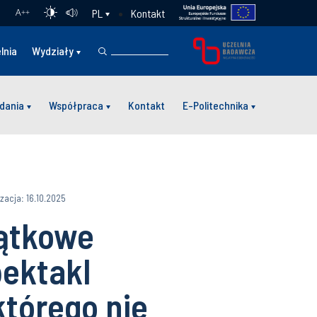
Kontakt
PL
A
++
lnia
Wydziały
dania
Współpraca
Kontakt
E-Politechnika
izacja: 16.10.2025
jątkowe
pektakl
którego nie