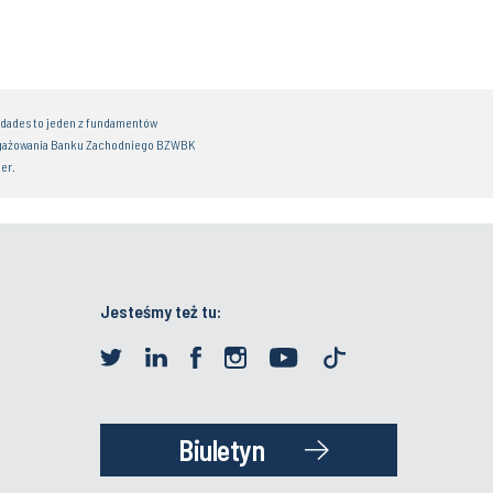
idades to jeden z fundamentów
gażowania Banku Zachodniego BZWBK
er.
Jesteśmy też tu:
Biuletyn