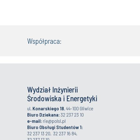
Współpraca:
Wydział Inżynierii
Środowiska i Energetyki
ul.
Konarskiego 18
, 44-100 Gliwice
Biuro Dziekana:
32 237 23 10
e-mail:
rie@polsl.pl
Biuro Obsługi Studentów 1:
32 237 13 20, 32 237 16 84,
32 237 17 10