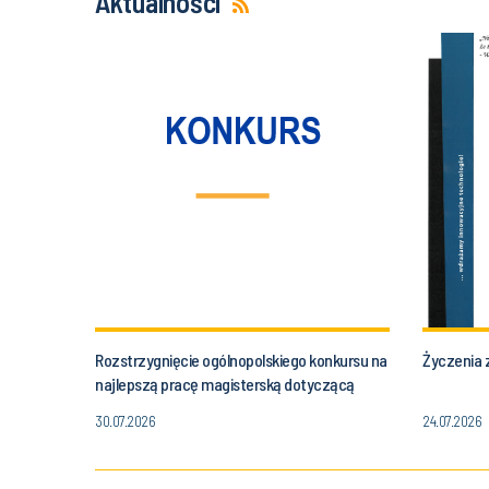
Aktualności
Rozstrzygnięcie ogólnopolskiego konkursu na
Życzenia z
najlepszą pracę magisterską dotyczącą
zastosowania metod obliczeniowych do
30.07.2026
24.07.2026
symulacji procesów cieplno-przepływowych.