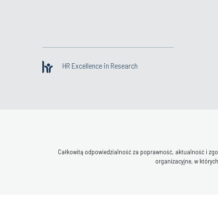
HR Excellence in Research
Całkowitą odpowiedzialność za poprawność, aktualność i zgod
organizacyjne, w których