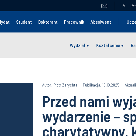
A
A
+
dydat
Student
Doktorant
Pracownik
Absolwent
Ucze
Wydział
Kształcenie
Ba
Autor: Piotr Zarychta
Publikacja: 16.10.2025
Aktual
Przed nami wy
wydarzenie – s
charytatywny, 