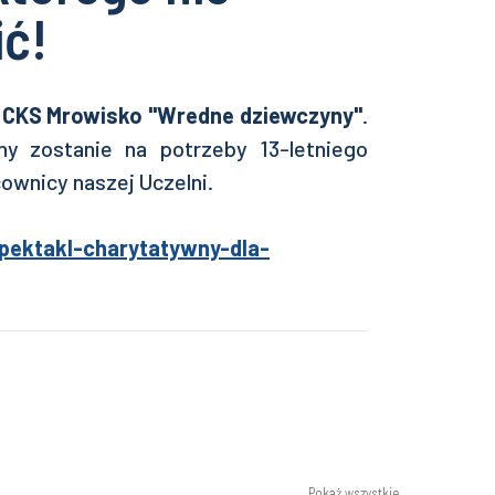
ć!
 w CKS Mrowisko "Wredne dziewczyny"
.
y zostanie na potrzeby 13-letniego
ownicy naszej Uczelni.
spektakl-charytatywny-dla-
Pokaż wszystkie