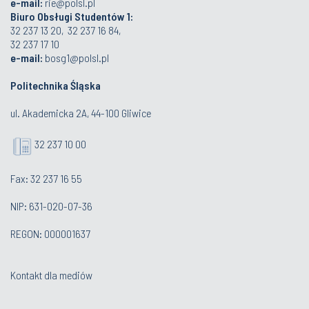
e-mail:
rie@polsl.pl
Biuro Obsługi Studentów 1:
32 237 13 20, 32 237 16 84,
32 237 17 10
e-mail:
bosg1@polsl.pl
Politechnika Śląska
ul. Akademicka 2A, 44-100 Gliwice
32 237 10 00
Fax: 32 237 16 55
NIP: 631-020-07-36
REGON: 000001637
Kontakt dla mediów