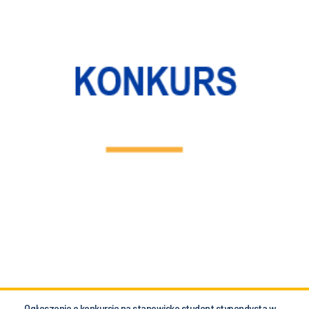
Ogłoszenie o konkursie na stanowisko student stypendysta w