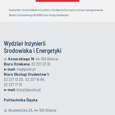
Santander Universidades to jeden z fundamentów społecznego zaangażowania
Banku Zachodniego BZWBK oraz Grupy Santander.
Wydział Inżynierii
Środowiska i Energetyki
ul.
Konarskiego 18
, 44-100 Gliwice
Biuro Dziekana:
32 237 23 10
e-mail:
rie@polsl.pl
Biuro Obsługi Studentów 1:
32 237 13 20, 32 237 16 84,
32 237 17 10
e-mail:
bosg1@polsl.pl
Politechnika Śląska
ul. Akademicka 2A, 44-100 Gliwice