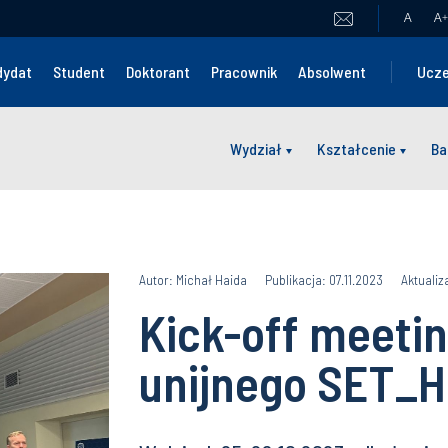
A
A
+
dydat
Student
Doktorant
Pracownik
Absolwent
Ucze
Wydział
Kształcenie
Ba
Autor: Michał Haida
Publikacja: 07.11.2023
Aktualiz
Kick-off meetin
unijnego SET_