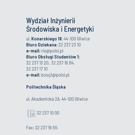
Wydział Inżynierii
Środowiska i Energetyki
ul.
Konarskiego 18
, 44-100 Gliwice
Biuro Dziekana:
32 237 23 10
e-mail:
rie@polsl.pl
Biuro Obsługi Studentów 1:
32 237 13 20, 32 237 16 84,
32 237 17 10
e-mail:
bosg1@polsl.pl
Politechnika Śląska
ul. Akademicka 2A, 44-100 Gliwice
32 237 10 00
Fax: 32 237 16 55