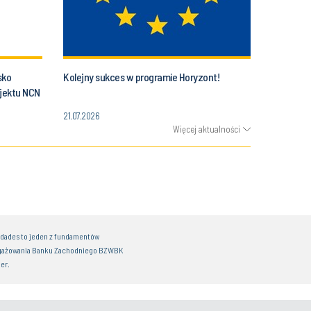
sko
Kolejny sukces w programie Horyzont!
jektu NCN
21.07.2026
Więcej aktualności
idades to jeden z fundamentów
gażowania Banku Zachodniego BZWBK
er.