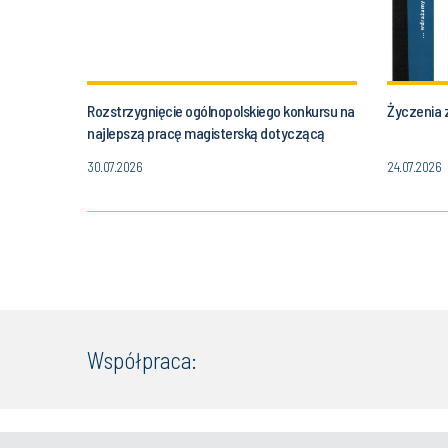
Rozstrzygnięcie ogólnopolskiego konkursu na
Życzenia z
najlepszą pracę magisterską dotyczącą
zastosowania metod obliczeniowych do
30.07.2026
24.07.2026
symulacji procesów cieplno-przepływowych.
Współpraca: