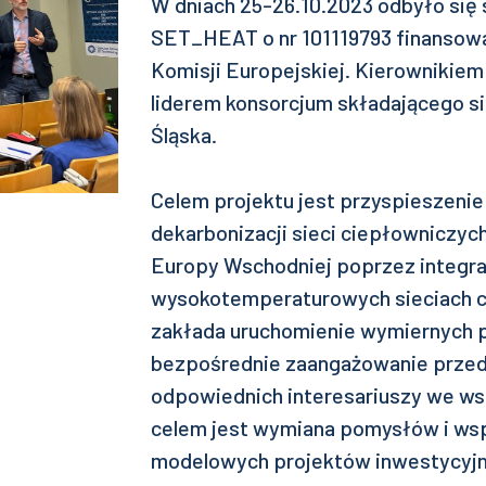
W dniach 25-26.10.2023 odbyło się 
SET_HEAT o nr 101119793 finansow
Komisji Europejskiej. Kierownikiem 
liderem konsorcjum składającego się
Śląska.
Celem projektu jest przyspieszenie 
dekarbonizacji sieci ciepłowniczyc
Europy Wschodniej poprzez integracj
wysokotemperaturowych sieciach c
zakłada uruchomienie wymiernych 
bezpośrednie zaangażowanie przed
odpowiednich interesariuszy we ws
celem jest wymiana pomysłów i ws
modelowych projektów inwestycyjny