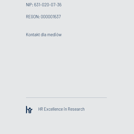
NIP: 631-020-07-36
REGON: 000001637
Kontakt dla mediów
HR Excellence in Research