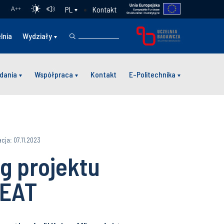
Kontakt
PL
A
++
lnia
Wydziały
dania
Współpraca
Kontakt
E-Politechnika
acja: 07.11.2023
g projektu
HEAT