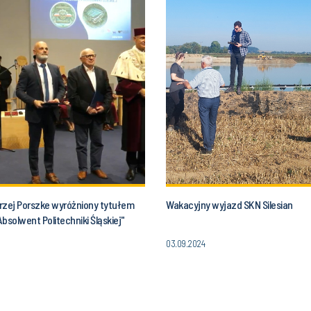
drzej Porszke wyróżniony tytułem
Wakacyjny wyjazd SKN Silesian
bsolwent Politechniki Śląskiej"
03.09.2024