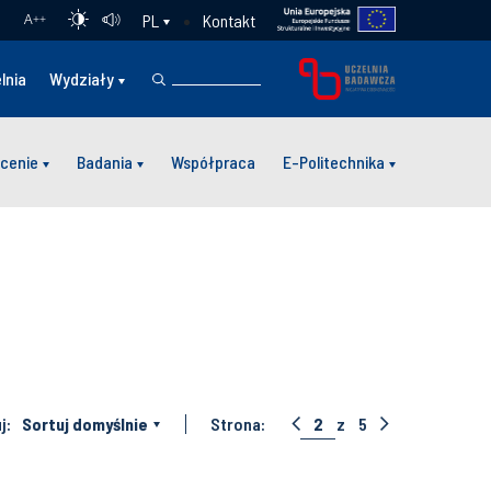
Kontakt
PL
A
++
lnia
Wydziały
cenie
Badania
Współpraca
E-Politechnika
j:
Sortuj domyślnie
Strona:
2
z
5