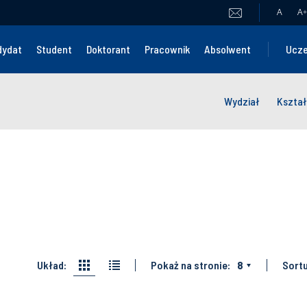
A
A
+
dydat
Student
Doktorant
Pracownik
Absolwent
Ucze
Wydział
Kształ
Układ:
Pokaż na stronie:
8
Sortu