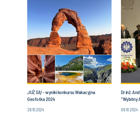
JUŻ SĄ! - wyniki konkursu Wakacyjna
Dr inż. An
Geofotka 2024
"Wybitny A
28.10.2024
09.10.2024