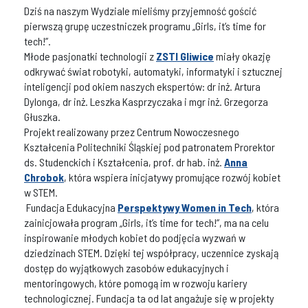
Dziś na naszym Wydziale mieliśmy przyjemność gościć
pierwszą grupę uczestniczek programu „Girls, it’s time for
tech!”.
Młode pasjonatki technologii z
ZSTI Gliwice
miały okazję
odkrywać świat robotyki, automatyki, informatyki i sztucznej
inteligencji pod okiem naszych ekspertów: dr inż. Artura
Dylonga, dr inż. Leszka Kasprzyczaka i mgr inż. Grzegorza
Głuszka.
Projekt realizowany przez Centrum Nowoczesnego
Kształcenia Politechniki Śląskiej pod patronatem Prorektor
ds. Studenckich i Kształcenia, prof. dr hab. inż.
Anna
Chrobok
, która wspiera inicjatywy promujące rozwój kobiet
w STEM.
Fundacja Edukacyjna
Perspektywy Women in Tech
, która
zainicjowała program „Girls, it’s time for tech!”, ma na celu
inspirowanie młodych kobiet do podjęcia wyzwań w
dziedzinach STEM. Dzięki tej współpracy, uczennice zyskają
dostęp do wyjątkowych zasobów edukacyjnych i
mentoringowych, które pomogą im w rozwoju kariery
technologicznej. Fundacja ta od lat angażuje się w projekty