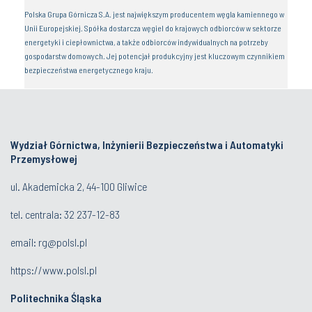
Polska Grupa Górnicza S.A. jest największym producentem węgla kamiennego w
Unii Europejskiej. Spółka dostarcza węgiel do krajowych odbiorców w sektorze
energetyki i ciepłownictwa, a także odbiorców indywidualnych na potrzeby
gospodarstw domowych. Jej potencjał produkcyjny jest kluczowym czynnikiem
bezpieczeństwa energetycznego kraju.
Wydział Górnictwa, Inżynierii Bezpieczeństwa i Automatyki
Przemysłowej
ul. Akademicka 2, 44-100 Gliwice
tel. centrala:
32 237-12-83
email:
rg@polsl.pl
https://www.polsl.pl
Politechnika Śląska