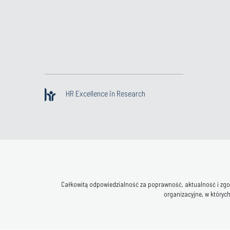
HR Excellence in Research
Całkowitą odpowiedzialność za poprawność, aktualność i zgod
organizacyjne, w których