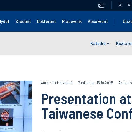
A
A
+
dydat
Student
Doktorant
Pracownik
Absolwent
Ucze
Katedra
Kształc
Autor: Michał Jeleń
Publikacja: 15.10.2025
Aktualiz
Presentation at
Taiwanese Con