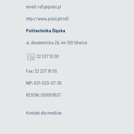
email:
re5@polsl.pl
http://www.polsl.pl/re5
Politechnika Śląska
ul. Akademicka 2A, 44-100 Gliwice
32 237 10 00
Fax: 32 237 16 55
NIP: 631-020-07-36
REGON: 000001637
Kontakt dla mediów