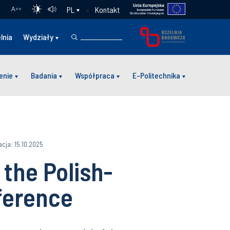
Kontakt
PL
A
++
lnia
Wydziały
enie
Badania
Współpraca
E-Politechnika
acja: 15.10.2025
 the Polish-
ference