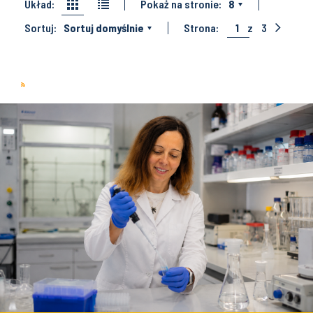
Układ:
Pokaż na stronie:
8
Sortuj:
Sortuj domyślnie
Strona:
1
z
3