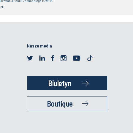
gażowania Banku Zachodniego BZWBK
er.
Nasze media
Biuletyn
Boutique