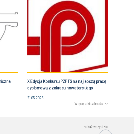
miczna
X Edycja Konkursu PZPTS na najlepszą pracę
dyplomową z zakresu nowatorskiego
wykorzystania tworzyw sztucznych
21.05.2026
Więcej aktualności
Pokaż wszystkie