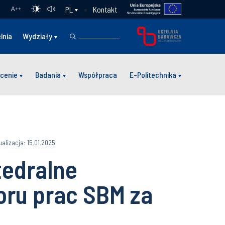
Kontakt
PL
A
++
lnia
Wydziały
cenie
Badania
Współpraca
E-Politechnika
ualizacja: 15.01.2025
edralne
oru prac SBM za