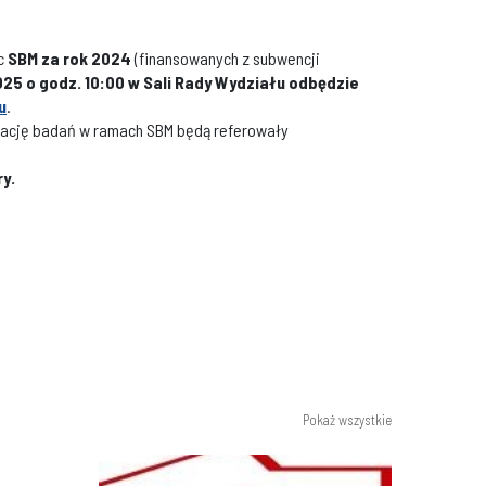
ac
SBM za rok 2024
(finansowanych z subwencji
025 o godz. 10:00 w Sali Rady Wydziału odbędzie
u
.
izację badań w ramach SBM będą referowały
y.
Pokaż wszystkie