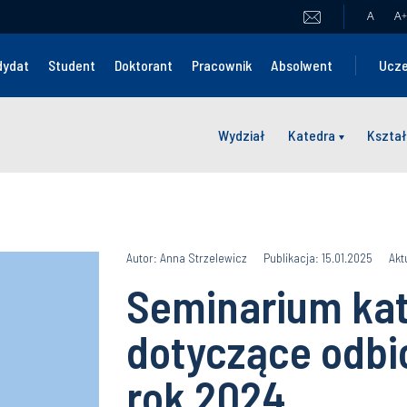
A
A
+
dydat
Student
Doktorant
Pracownik
Absolwent
Ucze
Wydział
Katedra
Kształ
Autor: Anna Strzelewicz
Publikacja: 15.01.2025
Akt
Seminarium kat
dotyczące odbi
rok 2024