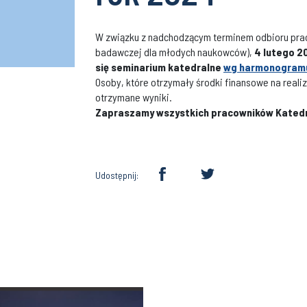
W związku z nadchodzącym terminem odbioru pr
badawczej dla młodych naukowców),
4 lutego 2
się seminarium katedralne
wg harmonogram
Osoby, które otrzymały środki finansowe na real
otrzymane wyniki.
Zapraszamy wszystkich pracowników Katedr
Udostępnij: