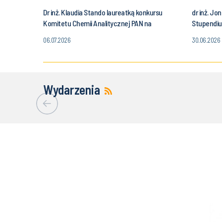
Dr inż. Klaudia Stando laureatką konkursu
dr inż. J
Komitetu Chemii Analitycznej PAN na
Stupendiu
najlepszą rozprawę doktorską
06.07.2026
30.06.2026
Wydarzenia