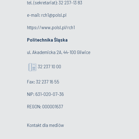
tel. (sekretariat):
32 237-13 83
e-mail:
rch1@polsl.pl
https://www.polsl.pl/rch1
Politechnika Śląska
ul. Akademicka 2A, 44-100 Gliwice
32 237 10 00
Fax: 32 237 16 55
NIP: 631-020-07-36
REGON: 000001637
Kontakt dla mediów