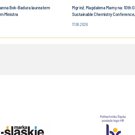
onanna Bok-Badura laureatem
Mgr inż. Magdalena Marny na: 10th 
m Ministra
Sustainable Chemistry Conference
17.06.2026