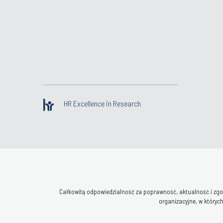
HR Excellence in Research
Całkowitą odpowiedzialność za poprawność, aktualność i zgod
organizacyjne, w których