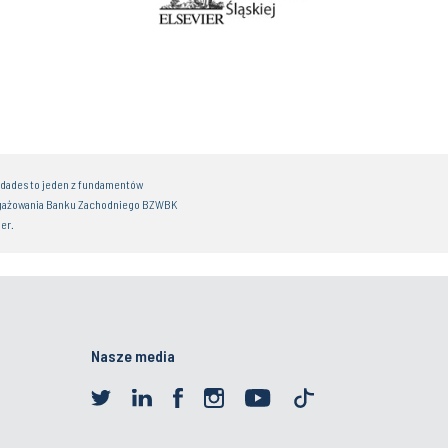
idades to jeden z fundamentów
gażowania Banku Zachodniego BZWBK
er.
Nasze media