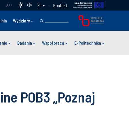
Kontakt
PL
A
++
lnia
Wydziały
enie
Badania
Współpraca
E-Politechnika
line POB3 „Poznaj