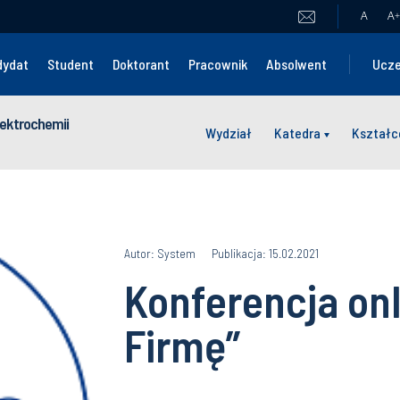
A
A
+
dydat
Student
Doktorant
Pracownik
Absolwent
Ucze
Elektrochemii
Wydział
Katedra
Kształc
Autor: System
Publikacja: 15.02.2021
Konferencja on
Firmę”