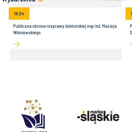
16.04
Publiczna obrona rozprawy doktorskiej mgr inż. Macieja
P
Wiśniowskiego
D