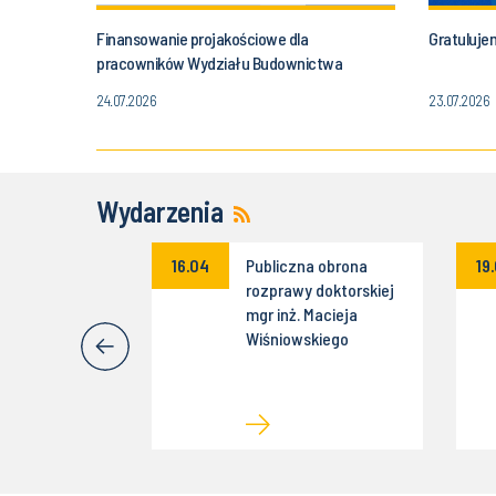
Finansowanie projakościowe dla
Gratuluje
pracowników Wydziału Budownictwa
24.07.2026
23.07.2026
Wydarzenia
ne kolokwium
16.04
Publiczna obrona
19
yjne dr inż.
rozprawy doktorskiej
ałuży
mgr inż. Macieja
Wiśniowskiego