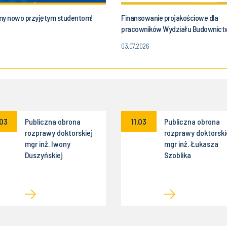
my nowo przyjętym studentom!
Finansowanie projakościowe dla
pracowników Wydziału Budownict
03.07.2026
.03
Publiczna obrona
11.03
Publiczna obrona
rozprawy doktorskiej
rozprawy doktorski
mgr inż. Iwony
mgr inż. Łukasza
Duszyńskiej
Szoblika