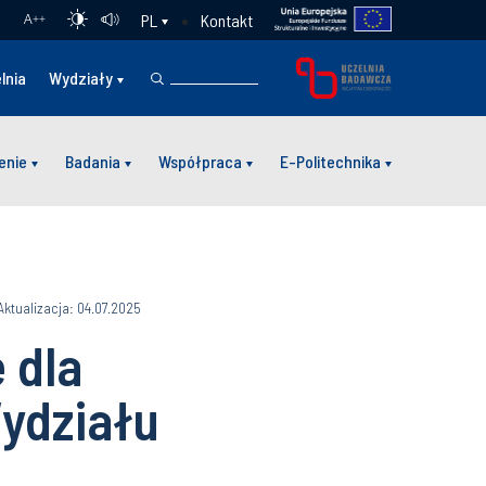
Kontakt
PL
A
++
lnia
Wydziały
enie
Badania
Współpraca
E-Politechnika
Aktualizacja: 04.07.2025
 dla
ydziału