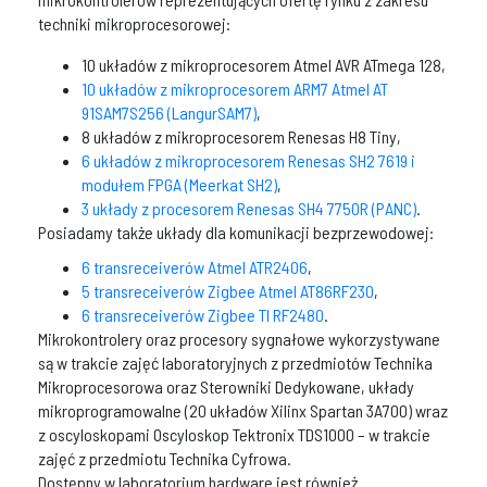
techniki mikroprocesorowej:
10 układów z mikroprocesorem Atmel AVR ATmega 128,
10 układów z mikroprocesorem ARM7 Atmel AT
91SAM7S256 (LangurSAM7)
,
8 układów z mikroprocesorem Renesas H8 Tiny,
6 układów z mikroprocesorem Renesas SH2 7619 i
modułem FPGA (Meerkat SH2)
,
3 układy z procesorem Renesas SH4 7750R (PANC)
.
Posiadamy także układy dla komunikacji bezprzewodowej:
6 transreceiverów Atmel ATR2406
,
5 transreceiverów Zigbee Atmel AT86RF230
,
6 transreceiverów Zigbee TI RF2480
.
Mikrokontrolery oraz procesory sygnałowe wykorzystywane
są w trakcie zajęć laboratoryjnych z przedmiotów Technika
Mikroprocesorowa oraz Sterowniki Dedykowane, układy
mikroprogramowalne (20 układów Xilinx Spartan 3A700) wraz
z oscyloskopami Oscyloskop Tektronix TDS1000 – w trakcie
zajęć z przedmiotu Technika Cyfrowa.
Dostępny w laboratorium hardware jest również