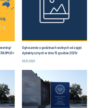
meeting/
Ogłoszenie o godzinach wolnych od zajęć
 ERASMUS+
dydaktycznych w dniu 15 grudnia 2025r
(poniedziałek) od godziny 11.30 do godz. 14.00
09.12.2025