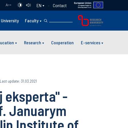
Contact
EN
A
++
University
Faculty
ucation
Research
Cooperation
E-services
Last update: 31.03.2021
 eksperta" -
of. Januarym
in Institute of