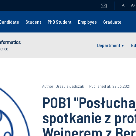
A
A
+
Candidate
Student
PhD Student
Employee
Graduate
nformatics
Department
Ed
cience
Author: Urszula Jadczak
Published at: 29.03.2021
POB1 "Posłuchaj
spotkanie z pr
Weinerem z Berl