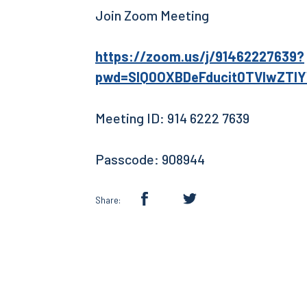
Join Zoom Meeting
https://zoom.us/j/91462227639?
pwd=SlQ0OXBDeFducit0TVlwZTl
Meeting ID: 914 6222 7639
Passcode: 908944
Share: