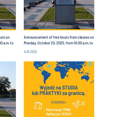
urs on
Announcement of free hours from classes on
0 a.m. to
Monday, October 20, 2025, from 10:00 a.m. to
1:00 p.m.
14.10.2025