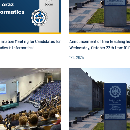
ormation Meeting for Candidates for
Announcement of free teaching ho
dies in Informatics!
Wednesday, October 22th from 10:0
1:00 p.m.
17.10.2025