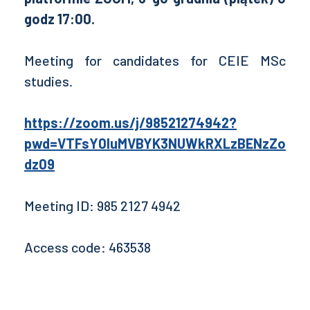
godz 17:00.
Meeting for candidates for CEIE MSc
studies.
https://zoom.us/j/98521274942?
pwd=VTFsY0luMVBYK3NUWkRXLzBENzZo
dz09
Meeting ID: 985 2127 4942
Access code: 463538