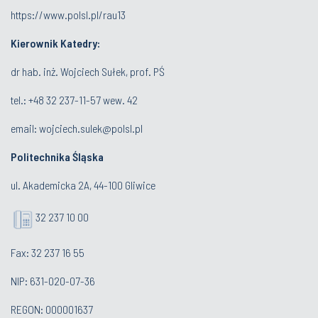
https://www.polsl.pl/rau13
Kierownik Katedry:
dr hab. inż. Wojciech Sułek, prof. PŚ
tel.:
+48 32 237-11-57 wew. 42
email:
wojciech.sulek@polsl.pl
Politechnika Śląska
ul. Akademicka 2A, 44-100 Gliwice
32 237 10 00
Fax: 32 237 16 55
NIP: 631-020-07-36
REGON: 000001637