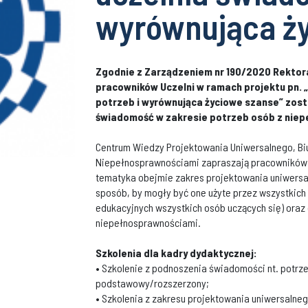
wyrównująca ży
Zgodnie z Zarządzeniem nr 190/2020 Rektora 
pracowników Uczelni w ramach projektu pn. „
potrzeb i wyrównująca życiowe szanse” zos
świadomość w zakresie potrzeb osób z nie
Centrum Wiedzy Projektowania Uniwersalnego, Biur
Niepełnosprawnościami zapraszają pracowników Po
tematyka obejmie zakres projektowania uniwersal
sposób, by mogły być one użyte przez wszystkich 
edukacyjnych wszystkich osób uczących się) oraz
niepełnosprawnościami.
Szkolenia dla kadry dydaktycznej:
• Szkolenie z podnoszenia świadomości nt. potr
podstawowy/rozszerzony;
• Szkolenia z zakresu projektowania uniwersalneg