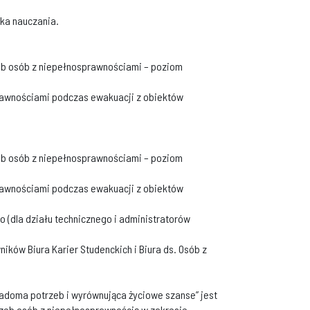
yka nauczania.
zeb osób z niepełnosprawnościami – poziom
rawnościami podczas ewakuacji z obiektów
zeb osób z niepełnosprawnościami – poziom
rawnościami podczas ewakuacji z obiektów
o (dla działu technicznego i administratorów
ków Biura Karier Studenckich i Biura ds. Osób z
wiadoma potrzeb i wyrównująca życiowe szanse” jest
trzeb osób z niepełnosprawnością w zakresie