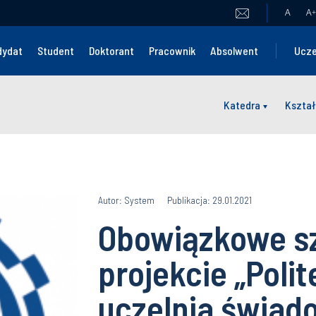
A
A
+
dydat
Student
Doktorant
Pracownik
Absolwent
Ucze
Katedra
Kształ
Autor: System
Publikacja: 29.01.2021
Obowiązkowe sz
projekcie „Poli
uczelnia świad