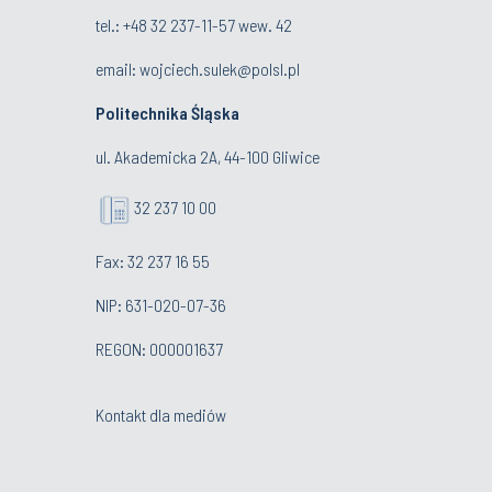
tel.:
+48 32 237-11-57 wew. 42
email:
wojciech.sulek@polsl.pl
Politechnika Śląska
ul. Akademicka 2A, 44-100 Gliwice
32 237 10 00
Fax: 32 237 16 55
NIP: 631-020-07-36
REGON: 000001637
Kontakt dla mediów