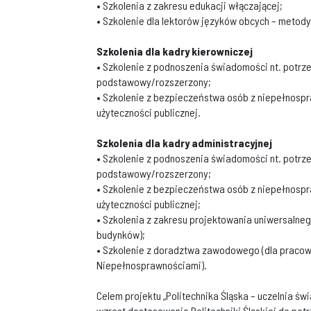
• Szkolenia z zakresu edukacji włączającej;
• Szkolenie dla lektorów języków obcych – metod
Szkolenia dla kadry kierowniczej
• Szkolenie z podnoszenia świadomości nt. potr
podstawowy/rozszerzony;
• Szkolenie z bezpieczeństwa osób z niepełnosp
użyteczności publicznej.
Szkolenia dla kadry administracyjnej
• Szkolenie z podnoszenia świadomości nt. potr
podstawowy/rozszerzony;
• Szkolenie z bezpieczeństwa osób z niepełnosp
użyteczności publicznej;
• Szkolenia z zakresu projektowania uniwersalneg
budynków);
• Szkolenie z doradztwa zawodowego (dla pracowni
Niepełnosprawnościami).
Celem projektu „Politechnika Śląska – uczelnia ś
wzrost dostosowania Politechniki Śląskiej do po