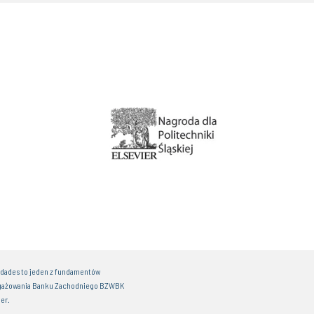
idades to jeden z fundamentów
gażowania Banku Zachodniego BZWBK
er.