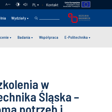
Kontakt
PL
A
++
lnia
Wydziały
cenie
Badania
Współpraca
E-Politechnika
kolenia w
technika Śląska –
oma potrzeb i