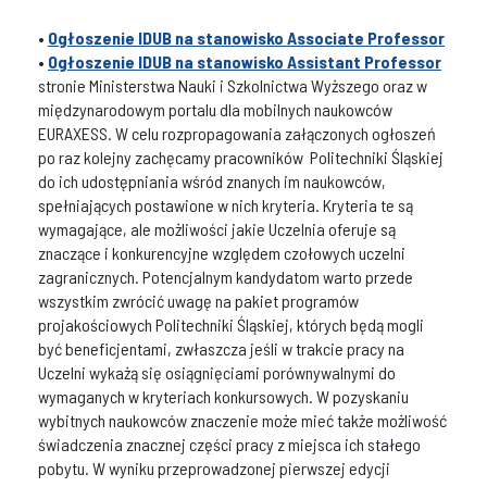
•
Ogłoszenie IDUB na stanowisko Associate Professor
•
Ogłoszenie IDUB na stanowisko Assistant Professor
stronie Ministerstwa Nauki i Szkolnictwa Wyższego oraz w
międzynarodowym portalu dla mobilnych naukowców
EURAXESS. W celu rozpropagowania załączonych ogłoszeń
po raz kolejny zachęcamy pracowników Politechniki Śląskiej
do ich udostępniania wśród znanych im naukowców,
spełniających postawione w nich kryteria. Kryteria te są
wymagające, ale możliwości jakie Uczelnia oferuje są
znaczące i konkurencyjne względem czołowych uczelni
zagranicznych. Potencjalnym kandydatom warto przede
wszystkim zwrócić uwagę na pakiet programów
projakościowych Politechniki Śląskiej, których będą mogli
być beneficjentami, zwłaszcza jeśli w trakcie pracy na
Uczelni wykażą się osiągnięciami porównywalnymi do
wymaganych w kryteriach konkursowych. W pozyskaniu
wybitnych naukowców znaczenie może mieć także możliwość
świadczenia znacznej części pracy z miejsca ich stałego
pobytu. W wyniku przeprowadzonej pierwszej edycji