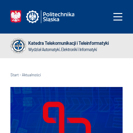
Katedra Telekomunikacji i Teleinformatyki
Wydział Automatyki, Elektroniki i Informatyki
Start
-
Aktualności