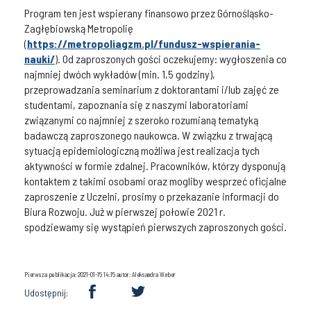
Program ten jest wspierany finansowo przez Górnośląsko-
Zagłębiowską Metropolię
(
https://metropoliagzm.pl/fundusz-wspierania-
nauki/
). Od zaproszonych gości oczekujemy: wygłoszenia co
najmniej dwóch wykładów (min. 1,5 godziny),
przeprowadzania seminarium z doktorantami i/lub zajęć ze
studentami, zapoznania się z naszymi laboratoriami
związanymi co najmniej z szeroko rozumianą tematyką
badawczą zaproszonego naukowca. W związku z trwającą
sytuacją epidemiologiczną możliwa jest realizacja tych
aktywności w formie zdalnej. Pracowników, którzy dysponują
kontaktem z takimi osobami oraz mogliby wesprzeć oficjalne
zaproszenie z Uczelni, prosimy o przekazanie informacji do
Biura Rozwoju. Już w pierwszej połowie 2021 r.
spodziewamy się wystąpień pierwszych zaproszonych gości.
Pierwsza publikacja: 2021-01-15 14:15 autor: Aleksandra Weber
Udostępnij: