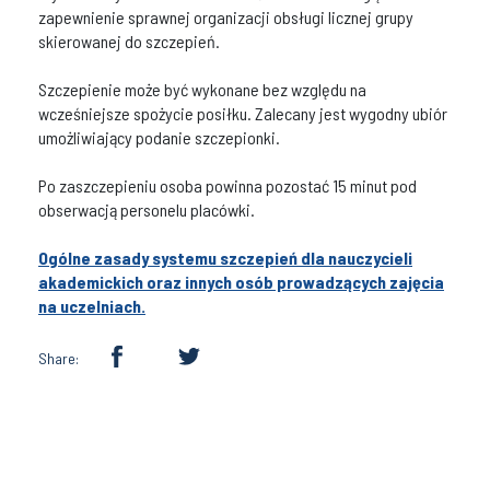
zapewnienie sprawnej organizacji obsługi licznej grupy
skierowanej do szczepień.
Szczepienie może być wykonane bez względu na
wcześniejsze spożycie posiłku. Zalecany jest wygodny ubiór
umożliwiający podanie szczepionki.
Po zaszczepieniu osoba powinna pozostać 15 minut pod
obserwacją personelu placówki.
Ogólne zasady systemu szczepień dla nauczycieli
akademickich oraz innych osób prowadzących zajęcia
na uczelniach.
Share: