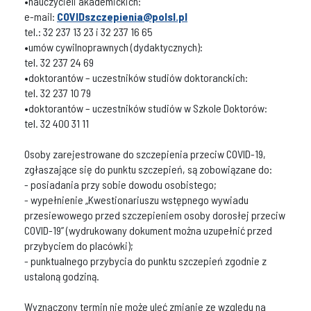
•nauczycieli akademickich:
e-mail:
COVIDszczepienia@polsl.pl
tel.: 32 237 13 23 i 32 237 16 65
•umów cywilnoprawnych (dydaktycznych):
tel. 32 237 24 69
•doktorantów – uczestników studiów doktoranckich:
tel. 32 237 10 79
•doktorantów – uczestników studiów w Szkole Doktorów:
tel. 32 400 31 11
Osoby zarejestrowane do szczepienia przeciw COVID-19,
zgłaszające się do punktu szczepień, są zobowiązane do:
- posiadania przy sobie dowodu osobistego;
- wypełnienie „Kwestionariuszu wstępnego wywiadu
przesiewowego przed szczepieniem osoby dorosłej przeciw
COVID-19” (wydrukowany dokument można uzupełnić przed
przybyciem do placówki);
- punktualnego przybycia do punktu szczepień zgodnie z
ustaloną godziną.
Wyznaczony termin nie może uleć zmianie ze względu na