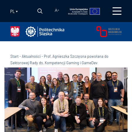
PL
A
+
Start
-
Aktualności
-
Prof. Agnieszka Szczęsna powołana do
Sektorowej Rady ds. Kompetencji Gaming i GameDev