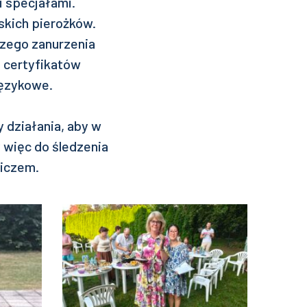
mi specjałami.
skich pierożków.
szego zanurzenia
 certyfikatów
językowe.
działania, aby w
 więc do śledzenia
iczem.