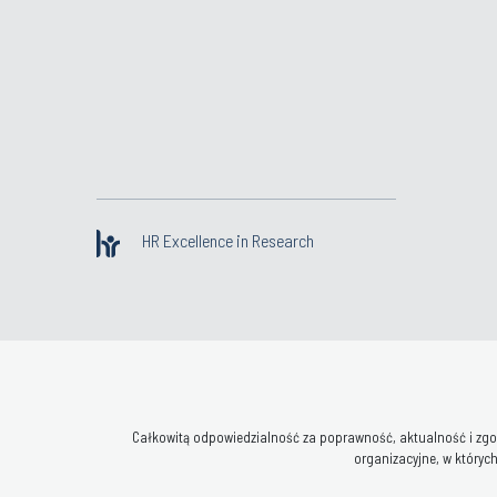
HR Excellence in Research
Całkowitą odpowiedzialność za poprawność, aktualność i zgod
organizacyjne, w których