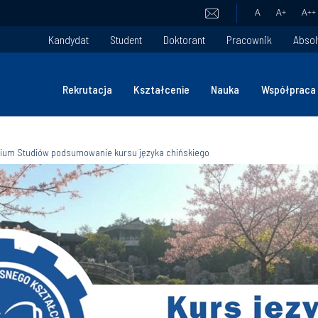
A
A
+
A
++
Kandydat
Student
Doktorant
Pracownik
Absol
Rekrutacja
Kształcenie
Nauka
Współpraca
ium Studiów podsumowanie kursu języka chińskiego