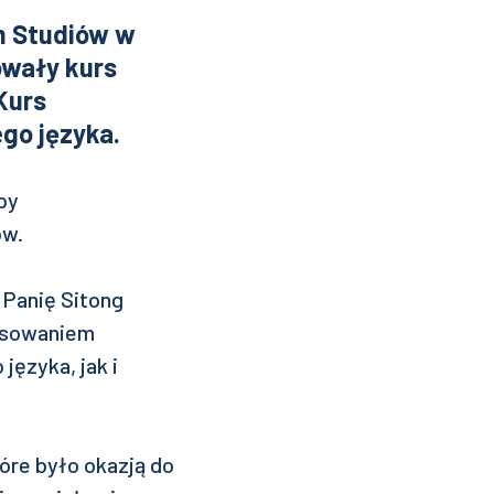
m Studiów w
owały kurs
Kurs
go języka.
py
ów.
 Panię Sitong
resowaniem
języka, jak i
óre było okazją do