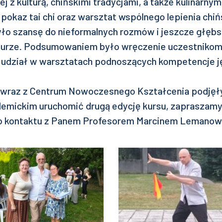
ej z kulturą, chińskimi tradycjami, a także kulinarny
pokaz tai chi oraz warsztat wspólnego lepienia chiń
ło szansę do nieformalnych rozmów i jeszcze głęb
ulturze. Podsumowaniem było wręczenie uczestnikom
 udział w warsztatach podnoszących kompetencje 
wraz z Centrum Nowoczesnego Kształcenia podjęły 
demickim uruchomić drugą edycję kursu, zapraszamy
 do kontaktu z Panem Profesorem Marcinem Lemanow