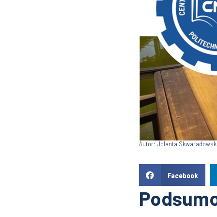
Autor: Jolanta Skwaradowsk
Facebook
Podsumow