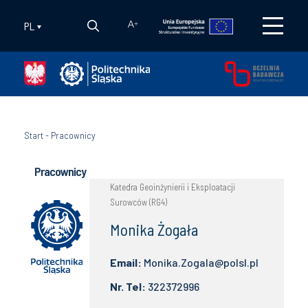
PL
A
+
Start
-
Pracownicy
Pracownicy
Katedra Geoinżynierii i Eksploatacji
Surowców (RG4)
Monika Żogała
Email:
Monika.Zogala@polsl.pl
Nr. Tel:
322372996