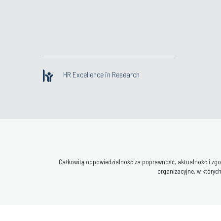
HR Excellence in Research
Całkowitą odpowiedzialność za poprawność, aktualność i zgod
organizacyjne, w których