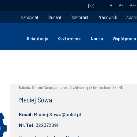
A
A
+
A
++
Kandydat
Student
Doktorant
Pracownik
Absol
Rekrutacja
Kształcenie
Nauka
Współpraca
Katedra Chemii Nieorganicznej, Analitycznej i Elektrochemii (RCH1)
Maciej Sowa
Email:
Maciej.Sowa@polsl.pl
Nr. Tel:
322372091