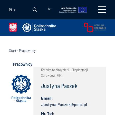
PL
A
+
Start
-
Pracownicy
Pracownicy
Katedra Geoinżynierii i Eksploatacji
Surowców (RG4)
Justyna Paszek
Email:
Justyna.Paszek@polsl.pl
Nr. Tel: