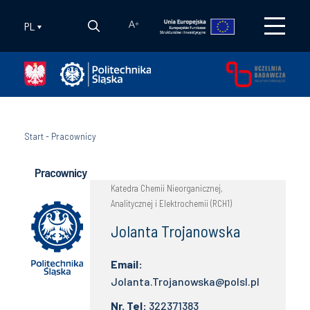
PL
A
+
Start
-
Pracownicy
Pracownicy
Katedra Chemii Nieorganicznej,
Analitycznej i Elektrochemii (RCH1)
Jolanta Trojanowska
Email:
Jolanta.Trojanowska@polsl.pl
Nr. Tel:
322371383