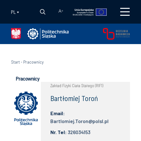
PL
A
+
Start
-
Pracownicy
Pracownicy
Zakład Fizyki Ciała Stałego (RIF1)
Bartłomiej Toroń
Email:
Bartlomiej.Toron@polsl.pl
Nr. Tel:
326034153