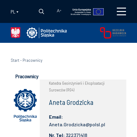
PL
A
+
Start
-
Pracownicy
Pracownicy
Katedra Geoinżynierii i Eksploatacji
Surowców (RG4)
Aneta Grodzicka
Email:
Aneta.Grodzicka@polsl.pl
Nr. Tel:
322371418