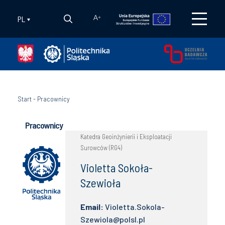
PL
A
+
Start
-
Pracownicy
Pracownicy
Katedra Geoinżynierii i Eksploatacji
Surowców (RG4)
Violetta Sokoła-
Szewioła
Email:
Violetta.Sokola-
Szewiola@polsl.pl