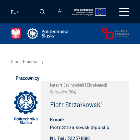
PL
A
+
Start
-
Pracownicy
Pracownicy
Katedra Geoinżynierii i Eksploatacji
Surowców (RG4)
Piotr Strzałkowski
Email:
Piotr.Strzalkowski@polsl.pl
Nr. Tel:
322371696