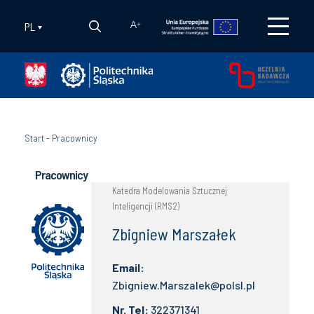
PL
A
+
Start
-
Pracownicy
Pracownicy
Katedra Modelowania Sztucznej
Inteligencji (RMS2)
Zbigniew Marszałek
Email:
Zbigniew.Marszalek@polsl.pl
Nr. Tel:
322371341