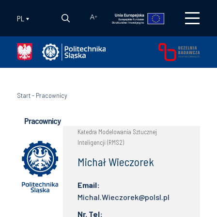
PL
A
+
Start
-
Pracownicy
Pracownicy
Katedra Modelowania Sztucznej
Inteligencji (RMS2)
Michał Wieczorek
Email:
Michal.Wieczorek@polsl.pl
Nr. Tel: