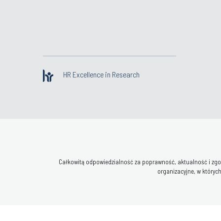
HR Excellence in Research
Całkowitą odpowiedzialność za poprawność, aktualność i zgod
organizacyjne, w których