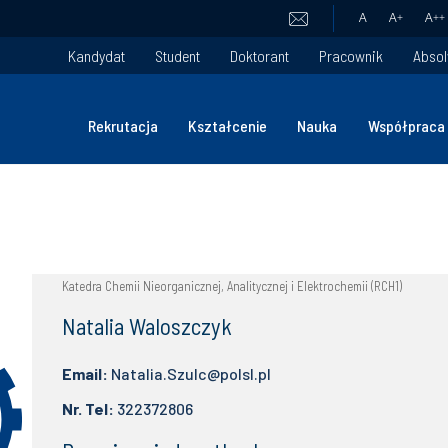
A
A
+
A
++
Kandydat
Student
Doktorant
Pracownik
Absol
Rekrutacja
Kształcenie
Nauka
Współpraca
Katedra Chemii Nieorganicznej, Analitycznej i Elektrochemii (RCH1)
Natalia Waloszczyk
Email:
Natalia.Szulc@polsl.pl
Nr. Tel:
322372806