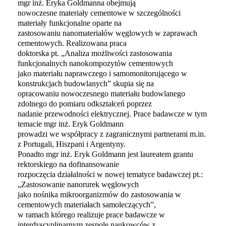
mgr inż. Eryka Goldmanna obejmują
nowoczesne materiały cementowe w szczególności
materiały funkcjonalne oparte na
zastosowaniu nanomateriałów węglowych w zaprawach
cementowych. Realizowana praca
doktorska pt. „Analiza możliwości zastosowania
funkcjonalnych nanokompozytów cementowych
jako materiału naprawczego i samomonitorującego w
konstrukcjach budowlanych” skupia się na
opracowaniu nowoczesnego materiału budowlanego
zdolnego do pomiaru odkształceń poprzez
nadanie przewodności elektrycznej. Prace badawcze w tym
temacie mgr inż. Eryk Goldmann
prowadzi we współpracy z zagranicznymi partnerami m.in.
z Portugali, Hiszpani i Argentyny.
Ponadto mgr inż. Eryk Goldmann jest laureatem grantu
rektorskiego na dofinansowanie
rozpoczęcia działalności w nowej tematyce badawczej pt.:
„Zastosowanie nanorurek węglowych
jako nośnika mikroorganizmów do zastosowania w
cementowych materiałach samoleczących”,
w ramach którego realizuje prace badawcze w
interdyscyplinarnym zespole naukowców z