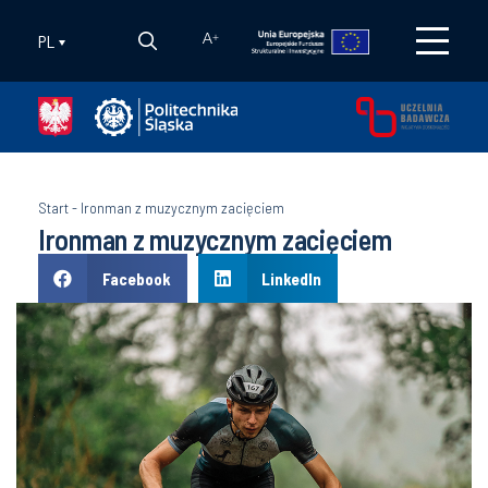
PL
A
+
Start
-
Ironman z muzycznym zacięciem
Ironman z muzycznym zacięciem
Facebook
LinkedIn