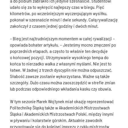
a do podium zabrakło ich jedynie szesnaście. Studentowi
udało się za to wykręcić najlepszy czas w biegu. Pięć
kilometrów, po wcześniejszym wyczerpującym wysiłku,
pokonał w szesnaście minut i dwie sekundy. Całą rywalizację
zakończył z czasem jednej godziny i dwóch minut.
– Bieg jest najtrudniejszym momentem w całej rywalizacji –
opowiada bohater artykułu. – Jesteśmy mocno zmęczeni po
poprzednich etapach, a często to właśnie ten decyduje
o końcowej pozycji. Utrzymywanie wysokiego tempa do
końca to nierzadko walka z własnymi myślami. Nie jest to
łatwe. W żadnej z trzech dyscyplin nie można odpuszczać.
Słabość zawsze zostanie wykorzystana. Ważne są także
szczegóły. Dużo czasu można zaoszczędzić w strefie zmian
lub podczas odpowiedniego wkładania kasku czy obuwia.
W tym sezonie Marek Wojtynek miał okazję reprezentować
Politechnikę Śląską także w Akademickich Mistrzostwach
Śląska i Akademickich Mistrzostwach Polski, między innymi
w pływaniu i kolarstwie górskim. Aktualnie zawodnik
przygotowuje się do kolejnej imprezy z cyklu mistrzostw