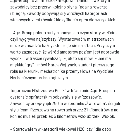
Age-Group to amatorska kategoria triathlonu, w którym
zawodnicy bez przerw, kolejno płyną, jadą na rowerze
i biegną. Zawody odbywają się w różnych kategoriach
wiekowych. Jest również klasyfikacja open dla wszystkich.
– Age-Group polega na tym samym, na czym starty w elicie,
czyli wygrywa najszybszy. Wystartować w mistrzostwach
może w zasadzie każdy, kto czuje się na siłach. Przy czym
warto zaznaczyć, że wśród amatorów poziom jest naprawdę
wysoki i w trakcie rywalizacji – jak to się mówi – „nie ma
miękkiej gry” – mówi Marek Wojtynek, student pierwszego
roku na kierunku mechatronika przemysłowa na Wydziale
Mechanicznym Technologicznym.
Tegoroczne Mistrzostwa Polski w Triathlonie Age-Group na
dystansie sprinterskim odbywały się w Rzeszowie.
Zawodnicy przepłynęli 750 m w zbiorniku „Żwirownia”, ścigali
się ulicami Rzeszowa na rowerach przez 21 kilometrów, a na
koniec musieli przebiec 5 kilometrów wzdłuż rzeki Wisłok.
– Startowałem w kategorii wiekowej M20, czyli dla osób