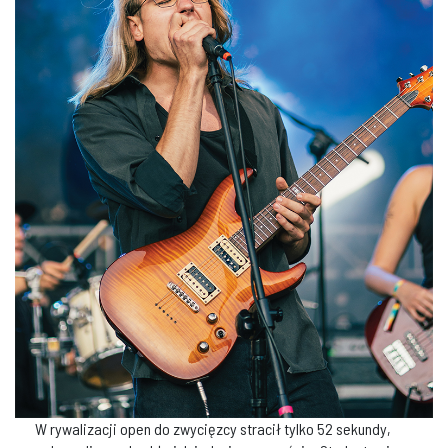
W rywalizacji open do zwycięzcy stracił tylko 52 sekundy,