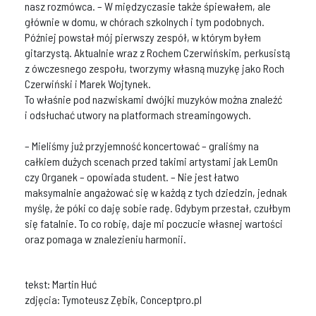
nasz rozmówca. – W międzyczasie także śpiewałem, ale
głównie w domu, w chórach szkolnych i tym podobnych.
Później powstał mój pierwszy zespół, w którym byłem
gitarzystą. Aktualnie wraz z Rochem Czerwińskim, perkusistą
z ówczesnego zespołu, tworzymy własną muzykę jako Roch
Czerwiński i Marek Wojtynek.
To właśnie pod nazwiskami dwójki muzyków można znaleźć
i odsłuchać utwory na platformach streamingowych.
– Mieliśmy już przyjemność koncertować – graliśmy na
całkiem dużych scenach przed takimi artystami jak LemOn
czy Organek – opowiada student. – Nie jest łatwo
maksymalnie angażować się w każdą z tych dziedzin, jednak
myślę, że póki co daję sobie radę. Gdybym przestał, czułbym
się fatalnie. To co robię, daje mi poczucie własnej wartości
oraz pomaga w znalezieniu harmonii.
tekst: Martin Huć
zdjęcia: Tymoteusz Zębik, Conceptpro.pl