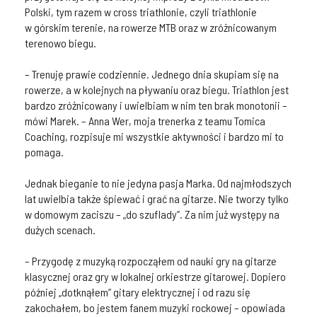
Polski, tym razem w cross triathlonie, czyli triathlonie
w górskim terenie, na rowerze MTB oraz w zróżnicowanym
terenowo biegu.
– Trenuję prawie codziennie. Jednego dnia skupiam się na
rowerze, a w kolejnych na pływaniu oraz biegu. Triathlon jest
bardzo zróżnicowany i uwielbiam w nim ten brak monotonii –
mówi Marek. – Anna Wer, moja trenerka z teamu Tomica
Coaching, rozpisuje mi wszystkie aktywności i bardzo mi to
pomaga.
Jednak bieganie to nie jedyna pasja Marka. Od najmłodszych
lat uwielbia także śpiewać i grać na gitarze. Nie tworzy tylko
w domowym zaciszu – „do szuflady”. Za nim już występy na
dużych scenach.
– Przygodę z muzyką rozpocząłem od nauki gry na gitarze
klasycznej oraz gry w lokalnej orkiestrze gitarowej. Dopiero
później „dotknąłem” gitary elektrycznej i od razu się
zakochałem, bo jestem fanem muzyki rockowej – opowiada