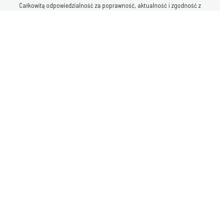
Całkowitą odpowiedzialność za poprawność, aktualność i zgodność z
przepisami prawa materiałów publikowanych za pośrednictwem serwisu
internetowego Politechniki Śląskiej ponoszą ich autorzy - jednostki
organizacyjne, w których materiały informacyjne wytworzono. Prowadzenie:
Centrum Informatyczne Politechniki Śląskiej (
www@polsl.pl
)
Deklaracja dostępności
„E-Politechnika Śląska - utworzenie
platformy elektronicznych usług
publicznych Politechniki Śląskiej”