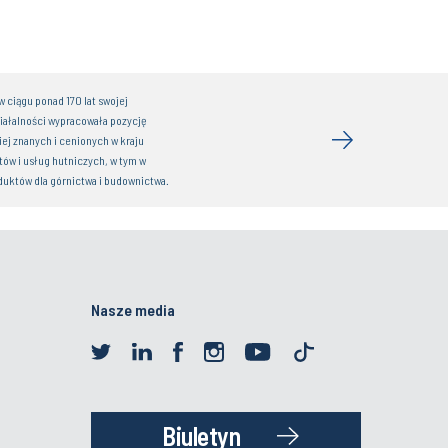
 ciągu ponad 170 lat swojej
iałalności wypracowała pozycję
iej znanych i cenionych w kraju
ów i usług hutniczych, w tym w
duktów dla górnictwa i budownictwa.
Nasze media
Biuletyn