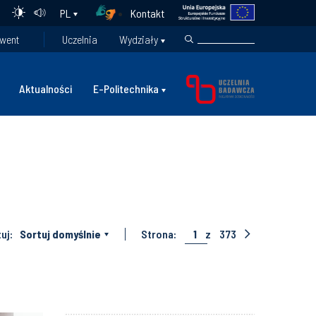
Kontakt
PL
went
Uczelnia
Wydziały
Aktualności
E-Politechnika
uj:
Sortuj domyślnie
Strona:
1
z
373