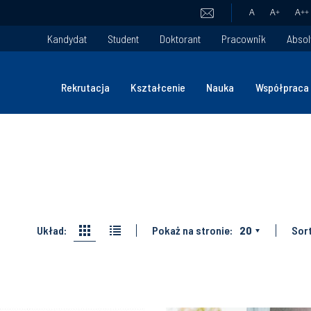
A
A
+
A
++
Kandydat
Student
Doktorant
Pracownik
Absol
Rekrutacja
Kształcenie
Nauka
Współpraca
Układ:
Pokaż na stronie:
20
Sort